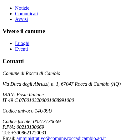
Notizie
Comunicati
Avvisi
Vivere il comune
Luoghi
Eventi
Contatti
Comune di Rocca di Cambio
Via Duca degli Abruzzi, n. 1, 67047 Rocca di Cambio (AQ)
IBAN: Poste Italiane
IT 49 C 0760103200001068991080
Codice univoco 14U09U
Codice fiscale: 00213130669
P.IVA: 00213130669
Tel: +3908621720031
Email:
amministrativo@comune.roccadicambio.aq.it