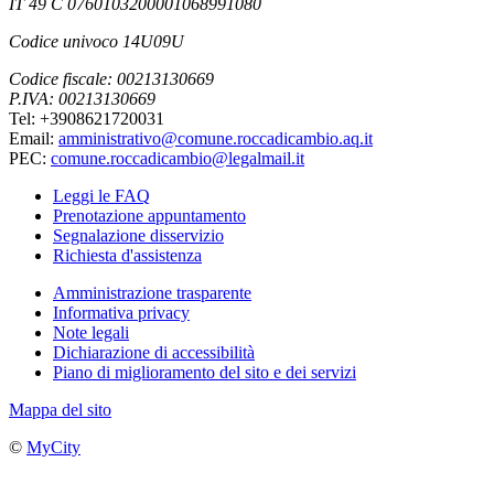
IT 49 C 0760103200001068991080
Codice univoco 14U09U
Codice fiscale: 00213130669
P.IVA: 00213130669
Tel: +3908621720031
Email:
amministrativo@comune.roccadicambio.aq.it
PEC:
comune.roccadicambio@legalmail.it
Leggi le FAQ
Prenotazione appuntamento
Segnalazione disservizio
Richiesta d'assistenza
Amministrazione trasparente
Informativa privacy
Note legali
Dichiarazione di accessibilità
Piano di miglioramento del sito e dei servizi
Mappa del sito
©
MyCity