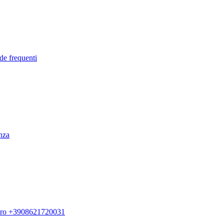
de frequenti
enza
ero +3908621720031