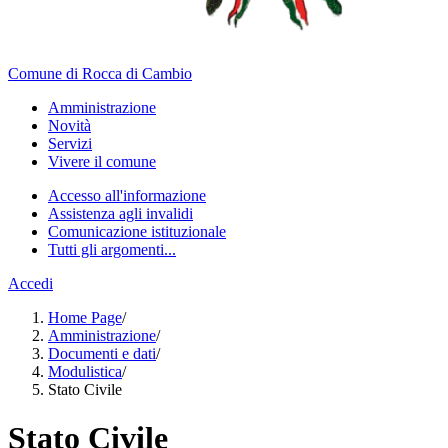
Comune di Rocca di Cambio
Amministrazione
Novità
Servizi
Vivere il comune
Accesso all'informazione
Assistenza agli invalidi
Comunicazione istituzionale
Tutti gli argomenti...
Accedi
Home Page
/
Amministrazione
/
Documenti e dati
/
Modulistica
/
Stato Civile
Stato Civile