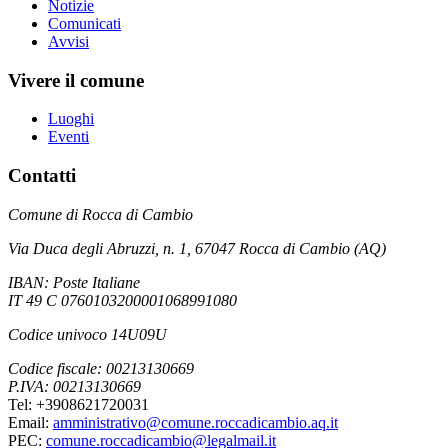
Notizie
Comunicati
Avvisi
Vivere il comune
Luoghi
Eventi
Contatti
Comune di Rocca di Cambio
Via Duca degli Abruzzi, n. 1, 67047 Rocca di Cambio (AQ)
IBAN: Poste Italiane
IT 49 C 0760103200001068991080
Codice univoco 14U09U
Codice fiscale: 00213130669
P.IVA: 00213130669
Tel: +3908621720031
Email:
amministrativo@comune.roccadicambio.aq.it
PEC:
comune.roccadicambio@legalmail.it