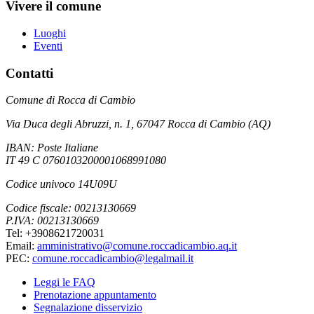
Vivere il comune
Luoghi
Eventi
Contatti
Comune di Rocca di Cambio
Via Duca degli Abruzzi, n. 1, 67047 Rocca di Cambio (AQ)
IBAN: Poste Italiane
IT 49 C 0760103200001068991080
Codice univoco 14U09U
Codice fiscale: 00213130669
P.IVA: 00213130669
Tel: +3908621720031
Email:
amministrativo@comune.roccadicambio.aq.it
PEC:
comune.roccadicambio@legalmail.it
Leggi le FAQ
Prenotazione appuntamento
Segnalazione disservizio